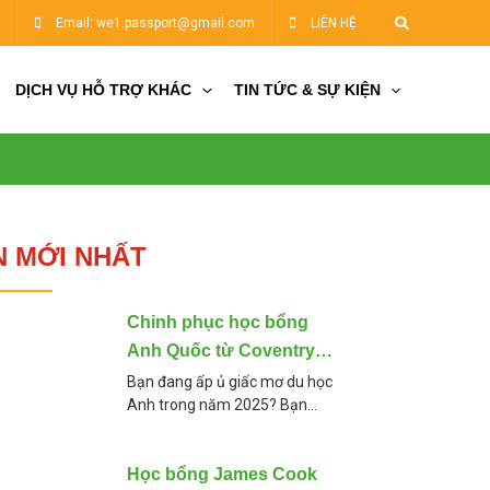
Tìm
5
Email: we1.passport@gmail.com
LIÊN HỆ
kiếm
DỊCH VỤ HỖ TRỢ KHÁC
TIN TỨC & SỰ KIỆN
N MỚI NHẤT
Chinh phục học bổng
Anh Quốc từ Coventry
University 2025
Bạn đang ấp ủ giấc mơ du học
Anh trong năm 2025? Bạn
muốn tìm kiếm một chương
trình học bổng hấp dẫn, chi phí
hợp lý, và chất lượng
Học bổng James Cook