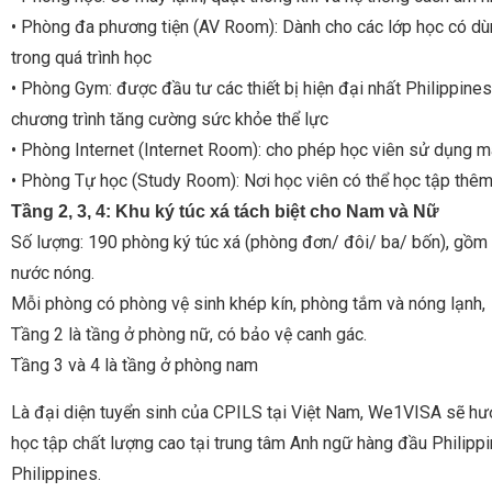
• Phòng đa phương tiện (AV Room): Dành cho các lớp học có dùng
trong quá trình học
• Phòng Gym: được đầu tư các thiết bị hiện đại nhất Philippines
chương trình tăng cường sức khỏe thể lực
• Phòng Internet (Internet Room): cho phép học viên sử dụng má
• Phòng Tự học (Study Room): Nơi học viên có thể học tập thêm 
Tầng 2, 3, 4: Khu ký túc xá tách biệt cho Nam và Nữ
Số lượng: 190 phòng ký túc xá (phòng đơn/ đôi/ ba/ bốn), gồm có
nước nóng.
Mỗi phòng có phòng vệ sinh khép kín, phòng tắm và nóng lạnh,
Tầng 2 là tầng ở phòng nữ, có bảo vệ canh gác.
Tầng 3 và 4 là tầng ở phòng nam
Là đại diện tuyển sinh của CPILS tại Việt Nam, We1VISA sẽ hướn
học tập chất lượng cao tại trung tâm Anh ngữ hàng đầu Philipp
Philippines.