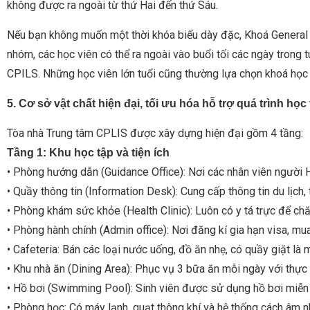
không được ra ngoài từ thứ Hai đến thứ Sáu.
Nếu bạn không muốn một thời khóa biểu dày đặc, Khoá General
nhóm, các học viên có thể ra ngoài vào buổi tối các ngày trong t
CPILS. Những học viên lớn tuổi cũng thường lựa chọn khoá học 
5. Cơ sở vật chất hiện đại, tối ưu hóa hỗ trợ quá trình học
Tòa nhà Trung tâm CPLIS được xây dựng hiện đại gồm 4 tầng:
Tầng 1: Khu học tập và tiện ích
• Phòng hướng dẫn (Guidance Office): Nơi các nhân viên người H
• Quầy thông tin (Information Desk): Cung cấp thông tin du lịch, t
• Phòng khám sức khỏe (Health Clinic): Luôn có y tá trực để c
• Phòng hành chính (Admin office): Nơi đăng kí gia hạn visa, mu
• Cafeteria: Bán các loại nước uống, đồ ăn nhẹ, có quầy giặt là 
• Khu nhà ăn (Dining Area): Phục vụ 3 bữa ăn mỗi ngày với thực
• Hồ bơi (Swimming Pool): Sinh viên được sử dụng hồ bơi miễn
• Phòng học: Có máy lạnh, quạt thông khí và hệ thống cách âm 