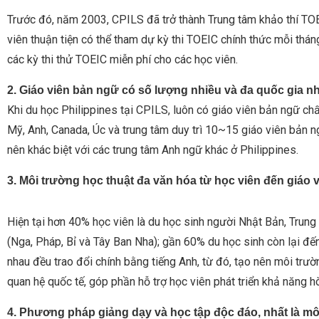
Trước đó, năm 2003, CPILS đã trở thành Trung tâm khảo thí TO
viên thuận tiện có thể tham dự kỳ thi TOEIC chính thức mỗi thá
các kỳ thi thử TOEIC miễn phí cho các học viên.
2. Giáo viên bản ngữ có số lượng nhiều và đa quốc gia nh
Khi du học Philippines tại CPILS, luôn có giáo viên bản ngữ chất
Mỹ, Anh, Canada, Úc và trung tâm duy trì 10~15 giáo viên bản ng
nên khác biệt với các trung tâm Anh ngữ khác ở Philippines.
3. Môi trường học thuật đa văn hóa từ học viên đến giáo 
Hiện tại hơn 40% học viên là du học sinh người Nhật Bản, Trung
(Nga, Pháp, Bỉ và Tây Ban Nha); gần 60% du học sinh còn lại đế
nhau đều trao đổi chính bằng tiếng Anh, từ đó, tạo nên môi trư
quan hệ quốc tế, góp phần hỗ trợ học viên phát triển khả năng
4. Phương pháp giảng dạy và học tập độc đáo, nhất là m