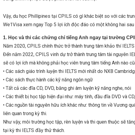
Vậy, du học Phillipines tại CPILS có gì khác biệt so với các tr
We1Visa xem ngay Top 5 lợi ích độc đáo có một không hai sau
1. Học và thi các chứng chỉ tiếng Anh ngay tại trường CP
Năm 2020, CPILS chính thức trở thành trung tâm khảo thí IELTS c
Đến năm 2022, CPILS vinh dự trở thành trung tâm tài nguyên I
sẽ có lợi ích mà không phải học viên trung tâm tiếng Anh nào c
• Các sách giáo trình luyện thi IELTS mới nhất do NXB Cambrid
• Các sách thực hành các kỹ năng ngôn ngữ
• Tất cả các đĩa CD, DVD, băng ghi âm luyện kỹ năng nghe, nói
• Các thiết bị học tập hiện đại như: máy tính, đầu đĩa DVD và 
• Các nguồn tài nguyên hữu ích khác như: thông tin về Vương quố
liên quan trong kỳ thi.
Như vậy, môi trường học tập, rèn luyện và thi quen thuộc sẽ tăn
tại kỳ thi IELTS đầy thử thách.