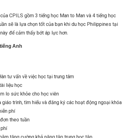
 của CPILS gồm 3 tiếng học Man to Man và 4 tiếng học
uần sẽ là lựa chọn tốt của bạn khi du học Philippines tại
này để cảm thấy bớt áp lực hơn.
 tiếng Anh
àn tư vấn về việc học tại trung tâm
ài liệu học
hăm lo sức khỏe cho học viên
a giáo trình, tìm hiểu và đăng ký các hoạt động ngoại khóa
miễn phí
 đơn theo tuần
 phí
nhằm tăng cường khả năng tập trung học tập