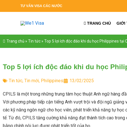
Nhảy
TƯ
VẤN VISA CÁC NƯỚC
tới
nội
TRANG CHỦ
GIỚI
dung
Trang chủ
»
Tin tức
»
Top 5 lợi ích độc đáo khi du học Philippines tại
Top 5 lợi ích độc đáo khi du học Phili
Tin tức
,
Tin mới
,
Philippines
13/02/2025
CPILS là một trong những trung tâm học thuật Anh ngữ hàng đầu
Với phương pháp tiếp cận tiếng Anh vượt trội và đội ngũ giảng v
các kỹ năng ngôn ngữ cho học viên, phát triển khả năng tự học 
tế. Từ đó, CPILS tăng cường khả năng đạt thành tích cao trong c
bằng chính nội lực được phát triển tốt của họ.