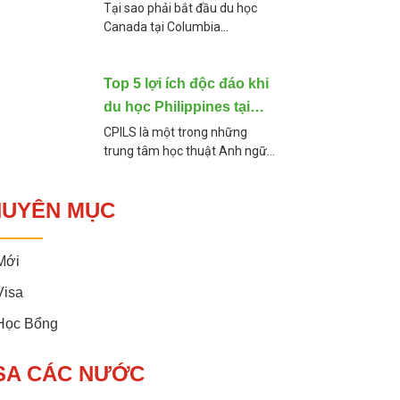
Academy
Tại sao phải bắt đầu du học
Canada tại Columbia
Academy? Học tại Columbia
Academy có gì đặc biệt mà
giúp học sinh thành công ghi
Top 5 lợi ích độc đáo khi
danh vào những ngôi
du học Philippines tại
CPILS
CPILS là một trong những
trung tâm học thuật Anh ngữ
hàng đầu và lâu đời của quốc
gia Philppines và thành phố
HUYÊN MỤC
Cebu. Với phương pháp tiếp
cận tiếng
Mới
Visa
 Học Bổng
SA CÁC NƯỚC