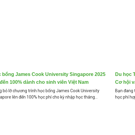
 bổng James Cook University Singapore 2025
Du học 
 đến 100% dành cho sinh viên Việt Nam
Cơ hội 
 bỏ lỡ chương trình học bổng James Cook University
Bạn đang t
apore lên đến 100% học phí cho kỳ nhập học tháng
học phí hợ
25! Cùng We1 Education tìm hiểu chi tiết về
chắn vào c