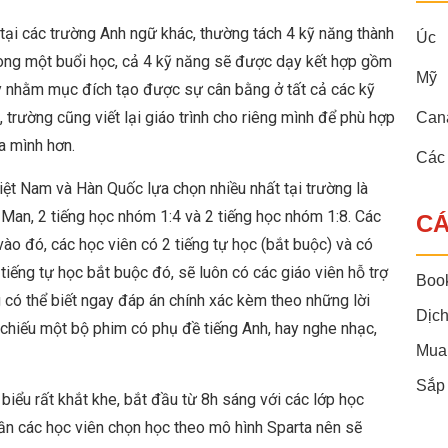
tại các trường Anh ngữ khác, thường tách 4 kỹ năng thành
Úc
trong một buổi học, cả 4 kỹ năng sẽ được dạy kết hợp gồm
Mỹ
này nhằm mục đích tạo được sự cân bằng ở tất cả các kỹ
trường cũng viết lại giáo trình cho riêng mình để phù hợp
Can
a mình hơn.
Các
ệt Nam và Hàn Quốc lựa chọn nhiều nhất tại trường là
Man, 2 tiếng học nhóm 1:4 và 2 tiếng học nhóm 1:8. Các
CÁ
ào đó, các học viên có 2 tiếng tự học (bắt buộc) và có
 tiếng tự học bắt buộc đó, sẽ luôn có các giáo viên hỗ trợ
Boo
ng có thể biết ngay đáp án chính xác kèm theo những lời
Dịch
hể chiếu một bộ phim có phụ đề tiếng Anh, hay nghe nhạc,
Mua
Sắp
iểu rất khắt khe, bắt đầu từ 8h sáng với các lớp học
hần các học viên chọn học theo mô hình Sparta nên sẽ