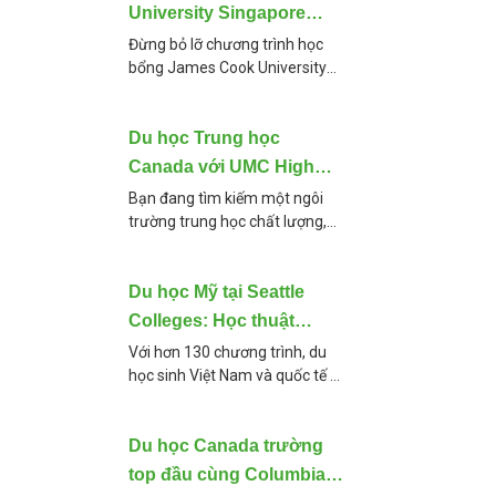
University Singapore
2025 lên đến 100% dành
Đừng bỏ lỡ chương trình học
bổng James Cook University
cho sinh viên Việt Nam
Singapore lên đến 100% học
phí cho kỳ nhập học tháng
9/2025! Cùng We1 Education
Du học Trung học
tìm hiểu chi tiết về
Canada với UMC High
School – Cơ hội vào Đại
Bạn đang tìm kiếm một ngôi
trường trung học chất lượng,
học Top Canada
học phí hợp lý tại Canada 🇨🇦
và có lộ trình chuyển tiếp chắc
chắn vào các đại học
Du học Mỹ tại Seattle
Colleges: Học thuật
vững, thực hành chuyên
Với hơn 130 chương trình, du
học sinh Việt Nam và quốc tế có
sâu ngành bạn thích
thể học hầu như mọi ngành
nghề khi du học Mỹ tại Seattle
Colleges. Về trường
Du học Canada trường
top đầu cùng Columbia