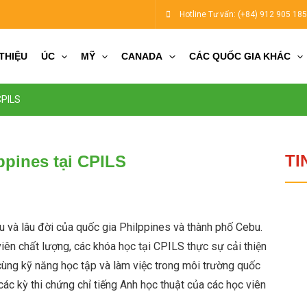
Hotline Tư vấn:
(+84) 912 905 18
 THIỆU
ÚC
MỸ
CANADA
CÁC QUỐC GIA KHÁC
 CPILS
TI
ppines tại CPILS
 và lâu đời của quốc gia Philppines và thành phố Cebu.
iên chất lượng, các khóa học tại CPILS thực sự cải thiện
cùng kỹ năng học tập và làm việc trong môi trường quốc
ác kỳ thi chứng chỉ tiếng Anh học thuật của các học viên