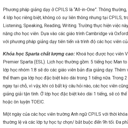
Phương pháp giảng dạy ở CPILS là “All-in-One”. Thông thường, 
4 lớp học riêng biệt, không có sự liên thông nhưng tại CPILS, 
Listening, Speaking, Reading, Writing. Trường thực hiện việc 
năng cho học viên. Dựa vào các giáo trình Cambridge và Oxford, 
với phương pháp giảng dạy tiên tiến và trình độ các học viên củ
Khoá học được học viên Vi
Khóa học Sparta chất lượng cao:
Premier Sparta (ESL). Lịch học thường gồm: 5 tiếng học Man to 
lớp học nhóm 1:8 sẽ do các giáo viên bản địa giảng dạy. Thêm v
thể tham gia lớp học đặc biệt kéo dài trong 1 tiếng nữa. Trong 2
ngay tại chỗ, vì vậy, khi có bất kỳ câu hỏi nào, các học viên cũ
giảng giải tận tình. Ở lớp học đặc biệt kéo dài 1 tiếng, sẽ có t
hoặc ôn luyện TOEIC.
Một ngày của các học viên trường Anh ngữ CPILS với thời khóa b
thường lệ và các lớp tự học tự chọn/ bắt buộc đến 9h tối. Đa p