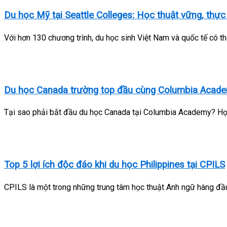
Du học Mỹ tại Seattle Colleges: Học thuật vững, thự
Với hơn 130 chương trình, du học sinh Việt Nam và quốc tế có t
Du học Canada trường top đầu cùng Columbia Acad
Tại sao phải bắt đầu du học Canada tại Columbia Academy? Học
Top 5 lợi ích độc đáo khi du học Philippines tại CPILS
CPILS là một trong những trung tâm học thuật Anh ngữ hàng đầu