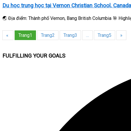
Du học trung học tại Vernon Christian School, Canad
🌏 Địa điểm: Thành phố Vernon, Bang British Columbia 🎯 Highli
«
Trang
1
Trang
2
Trang
3
…
Trang
5
»
FULFILLING YOUR GOALS