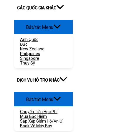
CÁC QUỐC GIA KHÁC
Bật/tắt Menu
Anh Quốc
Đức
New Zealand
Philippines
Singapore
Thụy Sỹ
DỊCH VỤ HỖ TRỢ KHÁC
Bật/tắt Menu
Chuyển Tiền Học Phí
Mua Bảo Hiểm
Sắp Xếp Giám Hộ/ăn Ở
Book Vé Máy Bay