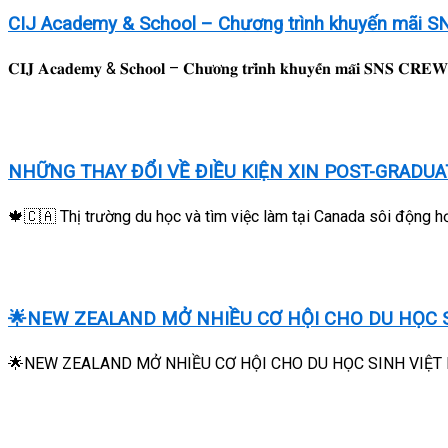
CIJ Academy & School – Chương trình khuyến mãi
𝐂𝐈𝐉 𝐀𝐜𝐚𝐝𝐞𝐦𝐲 & 𝐒𝐜𝐡𝐨𝐨𝐥 – 𝐂𝐡𝐮̛𝐨̛𝐧𝐠 𝐭𝐫𝐢̀𝐧𝐡 𝐤𝐡𝐮𝐲𝐞̂́𝐧 𝐦
NHỮNG THAY ĐỔI VỀ ĐIỀU KIỆN XIN POST-GRADU
🍁🇨🇦 Thị trường du học và tìm việc làm tại Canada sôi động hơ
🌟NEW ZEALAND MỞ NHIỀU CƠ HỘI CHO DU HỌC S
🌟NEW ZEALAND MỞ NHIỀU CƠ HỘI CHO DU HỌC SINH VIỆT NAM 