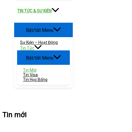
TIN TỨC & SỰ KIỆN
Bật/tắt Menu
Sự Kiện – Hoạt Động
Tin Tức
Bật/tắt Menu
Tin Mới
Tin Visa
Tin Học Bổng
Trang chủ
»
Tin mới
Tin mới