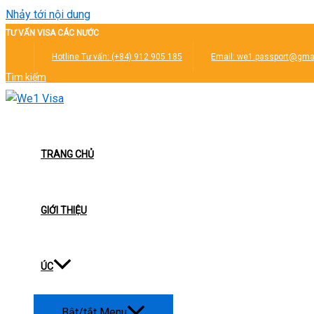
Nhảy tới nội dung
TƯ
VẤN VISA CÁC NƯỚC
Hotline Tư vấn:
(+84) 912 905 185
Email: we1.passport@gma
Tìm kiếm
TRANG CHỦ
GIỚI THIỆU
ÚC
Bật/tắt Menu