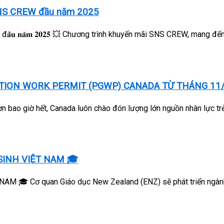
 SNS CREW đầu năm 2025
𝐚̃𝐢 𝐒𝐍𝐒 𝐂𝐑𝐄𝐖 đ𝐚̂̀𝐮 𝐧𝐚̆𝐦 𝟐𝟎𝟐𝟓 💥 Chương trình khuyến mãi SNS CREW, 
ATION WORK PERMIT (PGWP) CANADA TỪ THÁNG 11
n bao giờ hết, Canada luôn chào đón lượng lớn nguồn nhân lực trẻ
INH VIỆT NAM 🎓
 Cơ quan Giáo dục New Zealand (ENZ) sẽ phát triển ngành 