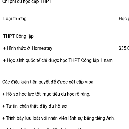
Chi phí du học cấp THPT
Về chất lượng cuộc sống,
Canada
nhận được
điểm 97.9/
Canada
cũng được xếp
hạng #1
về quốc gia
bắt đầu sự n
Bên cạnh đó, Canada còn xếp thứ hạng cao trong các mục v
Loại trường
Học p
THPT Công lập
+ Hình thức ở: Homestay
$35.
+ Học sinh quốc tế chỉ được học THPT Công lập 1 năm
THPT Tư thục
Các điều kiện tiên quyết để được xét cấp visa
$35.
+ Hình thức ở: Homestay
+ Hồ sơ học lực tốt, mục tiêu du học rõ ràng;
+ Tự tin, chân thật, đầy đủ hồ sơ;
THPT Nội trú
$45.
+ Trình bày lưu loát với nhân viên lãnh sự bằng tiếng Anh;
+ Hình thức ở: Ký túc xá