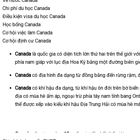
Về nước Canada
Chi phí du học Canada
Điều kiện visa du học Canada
Học bổng Canada
Cơ hội việc làm Canada
Cơ hội định cư Canada
Canada
là quốc gia có diện tích lớn thứ hai trên thế giới 
phía nam giáp với lục địa Hoa Kỳ bằng một đường biên giới
Canada
có địa hình đa dạng từ đồng bằng đến rừng rậm, đồ
Canada
có khí hậu đa dạng, từ khí hậu ôn đới trên bờ biể
địa có mùa hè ấm áp, ngoại trừ phía tây nam tỉnh bang Ont
thể được xếp vào kiểu khí hậu Địa Trung Hải có mùa hè má
Một số sự thật về Canada
Canada
nằm trong
top 10
quốc gia tốt nhất thế giới