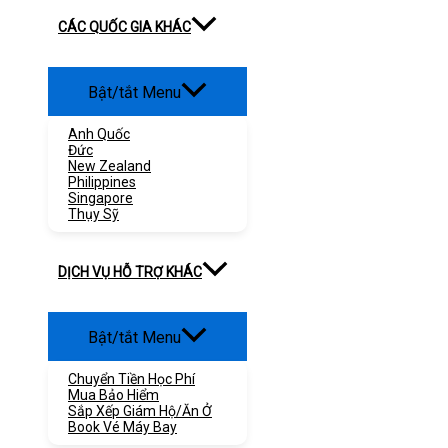
CÁC QUỐC GIA KHÁC
Bật/tắt Menu
Anh Quốc
Đức
New Zealand
Philippines
Singapore
Thụy Sỹ
DỊCH VỤ HỖ TRỢ KHÁC
Bật/tắt Menu
Chuyển Tiền Học Phí
Mua Bảo Hiểm
Sắp Xếp Giám Hộ/ăn Ở
Book Vé Máy Bay