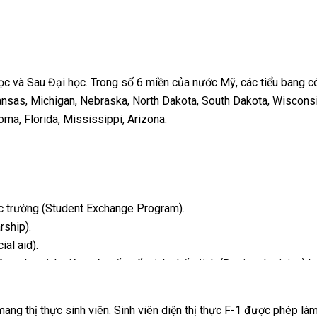
c và Sau Đại học. Trong số 6 miền của nước Mỹ, các tiểu bang có 
, Kansas, Michigan, Nebraska, North Dakota, South Dakota, Wiscons
ma, Florida, Mississippi, Arizona.
 diện thị thực F1. Người phụ thuộc đương đơn visa F1 thuộc diện 
HPT thuộc diện thị thực J1.
 TOEFL 61+
ác trường (Student Exchange Program).
hoặc Lãnh sự quán ở Hồ Chí Minh.
rship).
B 7.0+; IELTS 6.0+ / TOEFL
ày nhập học.
al aid).
riêng cho sinh viên một số quốc tịch nhất định (Regional pricing
B 7.5+; IELTS 6.5+ / TOEFL
mang thị thực sinh viên. Sinh viên diện thị thực F-1 được phép là