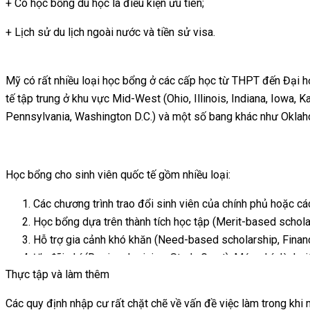
+ Có học bổng du học là điều kiện ưu tiên;
+ Lịch sử du lịch ngoài nước và tiền sử visa.
Chi phí du học cấp ĐẠI HỌC và SAU ĐẠI HỌC
Mỹ có rất nhiều loại học bổng ở các cấp học từ THPT đến Đại họ
Các loại thị thực du học
tế tập trung ở khu vực Mid-West (Ohio, Illinois, Indiana, Iowa
Pennsylvania, Washington D.C.) và một số bang khác như Oklaho
Cấp học
Học phí (USD)
Yêu cầu đầu vào
+ Hầu hết sinh viên quốc tế hệ Cao đẳng, Đại học, Thạc sỹ thuộc
+ Học sinh chương trình Học bổng 100% trao đổi học sinh cấp T
Cao đẳng
$11.000 –
Học bổng cho sinh viên quốc tế gồm nhiều loại:
ĐTB 6.5+; IELTS 5.5+/
Hình thức và thời gian xin thị thực
$16.000/năm
(2 năm)
Các chương trình trao đổi sinh viên của chính phủ hoặc c
Du học sinh phải phỏng vấn xin visa tại Đại sứ quán ở Hà Nội 
Học bổng dựa trên thành tích học tập (Merit-based schola
Các trường Top 300: ĐT
Đương đơn được đặt lịch phỏng vấn trong vòng … ngày trước ng
Hỗ trợ gia cảnh khó khăn (Need-based scholarship, Financi
78+
Ưu đãi phí (Regional pricing, Study Grant): Mức phí dành 
Đại học
Thực tập và làm thêm
ưu đãi cho sinh viên quốc tế (Study Grant).
$30.000 –
Các trường Top 200: ĐT
Phí xin thị thực
Học bổng tài năng (Talent scholarship).
$55.000/năm
93+
(4 năm)
Các quy định nhập cư rất chặt chẽ về vấn đề việc làm trong khi 