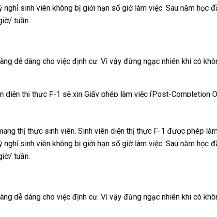
ỳ nghỉ sinh viên không bị giới hạn số giờ làm việc. Sau năm học 
B 8.0+; IELTS 7.0+ / TOEFL
t dựa trên năng lực nghiên cứu và mức độ cống hiến xã hội của ứng
giờ/ tuần.
ường và chương trình – có thể xin học bổng loại 1, 2, 3, 4. Ứng viê
/ TOEFL 93+; GMAT/GRE;
u càng dễ dàng cho việc định cư. Vì vậy đừng ngạc nhiên khi có k
. Ứng viên không cần phải vô cùng xuất sắc mà phải chuẩn bị đúng 
ng VND ở các thời điểm khác nhau.
t là Thực tập hưởng lương (Co-op) để tích lũy kinh nghiệm, giảm c
n diện thị thực F-1 sẽ xin Giấy phép làm việc (Post-Completion OP
gy, Kỹ sư – Engineering, Toán – Math) được gia hạn thời gian là
 Những sinh viên giỏi được nhà tuyển dụng bảo trợ (sponsor) có th
mang thị thực sinh viên. Sinh viên diện thị thực F-1 được phép là
ước đệm chuyển đổi sang visa làm việc vĩnh trú EB1, EB2, EB3 v
ỳ nghỉ sinh viên không bị giới hạn số giờ làm việc. Sau năm học 
giờ/ tuần.
iến sau:
u càng dễ dàng cho việc định cư. Vì vậy đừng ngạc nhiên khi có k
rship).