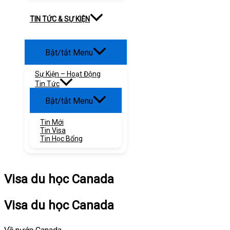
TIN TỨC & SỰ KIỆN
Bật/tắt Menu
Sự Kiện – Hoạt Động
Tin Tức
Bật/tắt Menu
Tin Mới
Tin Visa
Tin Học Bổng
Visa du học Canada
Visa du học Canada