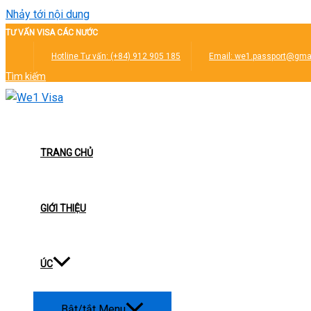
Nhảy tới nội dung
TƯ
VẤN VISA CÁC NƯỚC
Hotline Tư vấn:
(+84) 912 905 185
Email: we1.passport@gma
Tìm kiếm
TRANG CHỦ
GIỚI THIỆU
ÚC
Bật/tắt Menu