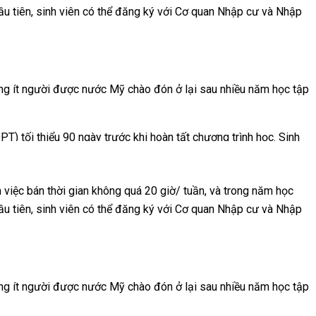
đầu tiên, sinh viên có thể đăng ký với Cơ quan Nhập cư và Nhập
 viên.
n hệ Cao đẳng, Đại học có thể xin học bổng loại 2, 3, 4, 5, 6.
hông ít người được nước Mỹ chào đón ở lại sau nhiều năm học tập
cách sẽ xin được học bổng. Ngoài học bổng, ứng viên hệ đại học
hi phí học tập, và tăng cơ hội việc làm sau tốt nghiệp.
T) tối thiểu 90 ngày trước khi hoàn tất chương trình học. Sinh
m việc sau tốt nghiệp lên đến 36 tháng. Đối với sinh viên các
ể xin visa làm việc dài hạn H1-B. Ngày 1 tháng 4 hàng năm chính
m việc bán thời gian không quá 20 giờ/ tuần, và trong năm học
à sau đó đủ điều kiện nộp hồ sơ xin Thường trú nhân
đầu tiên, sinh viên có thể đăng ký với Cơ quan Nhập cư và Nhập
hông ít người được nước Mỹ chào đón ở lại sau nhiều năm học tập