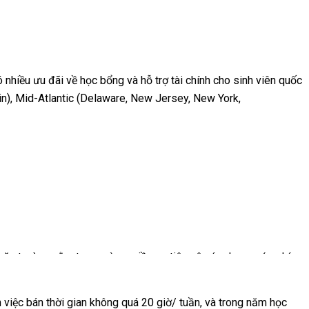
nhiều ưu đãi về học bổng và hỗ trợ tài chính cho sinh viên quốc
in), Mid-Atlantic (Delaware, New Jersey, New York,
thị thực F2.
) hoặc trường nằm trong vùng miền ưu tiên nên áp dụng mức phí
m việc bán thời gian không quá 20 giờ/ tuần, và trong năm học