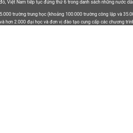
 đó, Việt Nam tiếp tục đứng thứ 6 trong danh sách những nước dẫn
.000 trường trung học (khoảng 100.000 trường công lập và 35.000
và hơn 2.000 đại học và đơn vị đào tạo cung cấp các chương trình
đang theo học. Kỹ thuật, Công nghệ, Kinh doanh, Quản trị, Khoa họ
ch vụ vẫn là các ngành học có mức độ tăng trưởng nhanh nhất với 
ọc tốt nhất trên thế giới, với các chương trình đào tạo xuất sắc h
g cũng như các lĩnh vực chuyên ngành đều có các chương trình đào
m việc trực tiếp với một số học giả nổi tiếng nhất trên thế giới. C
 kỹ thuật giáo dục, và tạo điều kiện cho sinh viên có thể sử dụng 
ĩnh vực của bạn không trực tiếp liên quan đến khoa học hay kỹ th
iện đại nhất để thu thập và xử lý thông tin. Bạn cũng sẽ tìm ra 
suốt quãng thời gian làm việc sau này.
nt of Education, National Center for Education Statistics, (2019).
er 2.
nd, Mid-Atlantic, Mid-West, South, Southwest, West) bao gồm 50
m các bang: Connecticut, Maine, Massachusetts, New Hampshire