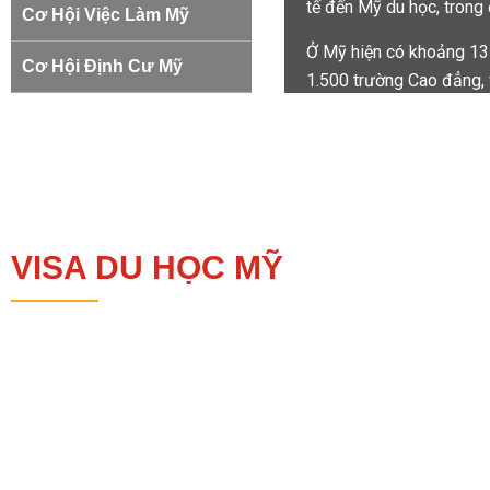
tế đến Mỹ du học, trong
Cơ Hội Việc Làm Mỹ
Ở Mỹ hiện có khoảng 135
Cơ Hội Định Cư Mỹ
1.500 trường Cao đẳng, 
triệu sinh viên quốc tế 
Khoa học Máy tính và Dị
có hệ thống trường đại h
các môn học truyền thốn
viên thường có cơ hội là
tiên phong về công nghệ –
VISA DU HỌC MỸ
thể được. Thậm chí nếu l
việc sử dụng công nghệ h
trên toàn thế giới trong 
(*) Nguồn: U.S. Departme
(NCES 2020-009), Chapt
Mỹ có 6 miền (New Engla
Khu vực New England gồ