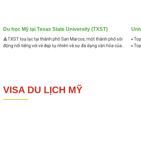
Du học Mỹ tại Texas State University (TXST)
Univ
🔺TXST toạ lạc tại thành phố San Marcos, một thành phố sôi
▪︎ To
động nổi tiếng với vẻ đẹp tự nhiên và sự đa dạng văn hóa của
▪︎ To
bang Texas, Hoa
Syst
150 
VISA DU LỊCH MỸ