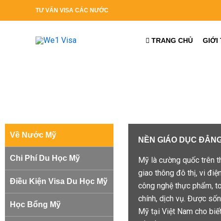
Nhảy
TƯ
VẤN VISA CÁC NƯỚC
tới
nội
TRANG CHỦ
GIỚI
dung
Về Nước Mỹ
NỀN GIÁO DỤC ĐẲNG
Chi Phí Du Học Mỹ
Mỹ là cường quốc trên thế
giao thông đô thị, vi đi
Điều Kiện Visa Du Học Mỹ
công nghệ thực phẩm, to
chính, dịch vụ. Được sốn
Học Bổng Mỹ
Mỹ tại Việt Nam cho biế