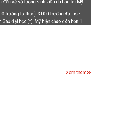
 đầu về số lượng sinh viên du học tại Mỹ.
 trường tư thục), 3.000 trường đại học,
 Sau đại học (*). Mỹ hiện chào đón hơn 1
c nghiên cứu, Khoa học sức khỏe, Toán,
nhiều cơ hội việc làm sau tốt nghiệp. Mỹ
ầu như trong mọi lĩnh vực. Ở bậc đại học,
 tạo tốt nhất. Ở bậc sau đại học, sinh
ác trường đại học của Mỹ tự hào là luôn đi
thiết bị và các tài liệu học tập tốt nhất có
Xem thêm
uật, bạn cũng sẽ trở nên thành thạo trong
cách thức để liên lạc với những đồng nghiệp
 Digest of Education Statistics, 2018
 tiểu bang và một đặc khu liên bang. (1)
, Rhode Island, Vermont. (2) Khu vực