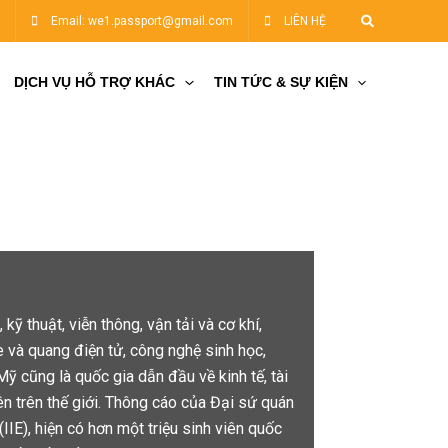
Tìm
5
Email: we1.passport@gmail.com
LIÊN HỆ
kiếm
DỊCH VỤ HỖ TRỢ KHÁC
TIN TỨC & SỰ KIỆN
kỹ thuật, viễn thông, vận tải và cơ khí,
de và quang điện tử, công nghệ sinh học,
 cũng là quốc gia dẫn đầu về kinh tế, tài
ên trên thế giới. Thông cáo của Đại sứ quán
IE), hiện có hơn một triệu sinh viên quốc