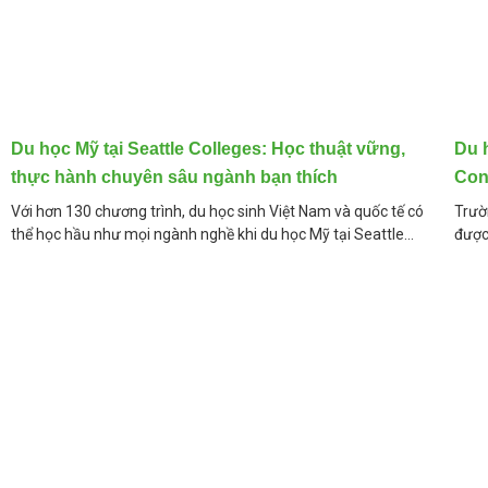
Trung Đại Tây Dương (Mi
Trung Tây (Mid-West) gồm
Dakota, Wisconsin. (4) 
North Carolina, South C
Oklahoma, Texas. (6) Kh
Du học Mỹ tại Seattle Colleges: Học thuật vững,
Du 
Washington, Wyoming.
thực hành chuyên sâu ngành bạn thích
Con
Top 10 bang thu hút sinh
Với hơn 130 chương trình, du học sinh Việt Nam và quốc tế có
Trườ
cầu với thung lũng Sili
thể học hầu như mọi ngành nghề khi du học Mỹ tại Seattle
được
Colleges. Về trường
giáo 
thoại về giáo dục, kinh 
trong giao thông tại vùn
nặng, công nghiệp xe hơ
quốc tế về học phí và c
Montana.