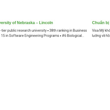
ersity of Nebraska – Lincoln
Chuẩn bị 
p-tier public research university ▪︎ 38th ranking in Business
Visa Mỹ khó
p 15 in Software Engineering Programs ▪︎ #6 Biological
lưỡng về hồ
ems Engineering Programs The school offers more than
là
majors: