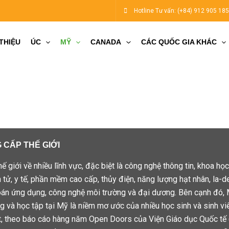
Hotline Tư vấn:
(+84) 912 905 18
 THIỆU
ÚC
MỸ
CANADA
CÁC QUỐC GIA KHÁC
VISA DU HỌC MỸ
 CẤP THẾ GIỚI
 giới về nhiều lĩnh vực, đặc biệt là công nghệ thông tin, khoa học, 
ện tử, y tế, phần mềm cao cấp, thủy điện, năng lượng hạt nhân, la-
án ứng dụng, công nghệ môi trường và đại dương. Bên cạnh đó, Mỹ
g và học tập tại Mỹ là niềm mơ ước của nhiều học sinh và sinh vi
t, theo báo cáo hàng năm Open Doors của Viện Giáo dục Quốc tế (I