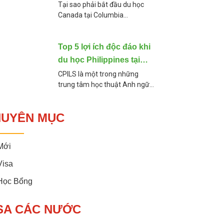
Academy
Tại sao phải bắt đầu du học
Canada tại Columbia
Academy? Học tại Columbia
Academy có gì đặc biệt mà
giúp học sinh thành công ghi
Top 5 lợi ích độc đáo khi
danh vào những ngôi
du học Philippines tại
CPILS
CPILS là một trong những
trung tâm học thuật Anh ngữ
hàng đầu và lâu đời của quốc
gia Philppines và thành phố
HUYÊN MỤC
Cebu. Với phương pháp tiếp
cận tiếng
Mới
Visa
 Học Bổng
SA CÁC NƯỚC