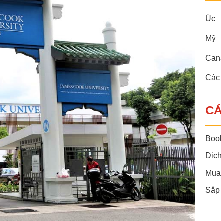
Úc
Mỹ
Can
Các
CÁ
Boo
Dịch
Mua
Sắp