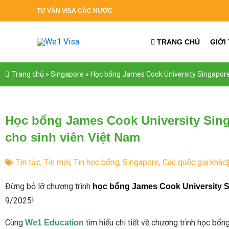
Nhảy
TƯ
VẤN VISA CÁC NƯỚC
tới
nội
TRANG CHỦ
GIỚI
dung
Trang chủ
»
Singapore
»
Học bổng James Cook University Singapore
Học bổng James Cook University Sin
cho sinh viên Việt Nam
Tin tức
,
Tin mới
,
Tin học bổng
,
Singapore
,
Các quốc gia khác
Đừng bỏ lỡ chương trình
học bổng James Cook University S
9/2025!
Cùng
tìm hiểu chi tiết về chương trình học bổn
We1 Education