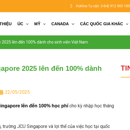
Hotline Tư vấn:
(+84) 912 905 18
 THIỆU
ÚC
MỸ
CANADA
CÁC QUỐC GIA KHÁC
 2025 lên đến 100% dành cho sinh viên Việt Nam
TI
gapore 2025 lên đến 100% dành
22/05/2025
cho kỳ nhập học tháng
ingapore lên đến 100% học phí
g, trường JCU Singapore và lợi thế của việc học tại quốc