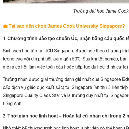
Trường đại học Jame Cook 
💼 Tại sao nên chọn James Cook University Singapore?
1.
Chương trình đào tạo chuẩn Úc, nhận bằng cấp quốc t
Sinh viên học tập tại JCU Singapore được học theo chương trình
lượng cao với chi phí tiết kiệm gần 50%. Sau khi tốt nghiệp, b
mở ra cơ hội làm việc toàn cầu hoặc tiếp tục du học, định cư tại
Trường nhận được giải thưởng danh giá nhất của Singapore
Edu
cấp dịch vụ giáo dục xuất sắc) tại Singapore lần thứ 3 liên ti
Singapore Quality Class Star và là trường duy nhất tại Singa
tiếng Anh
2.
Thời gian học linh hoạt – Hoàn tất cử nhân chỉ trong 2
Nhờ thiết kế chương trình học linh hoạt, sinh viên có thể hoàn t