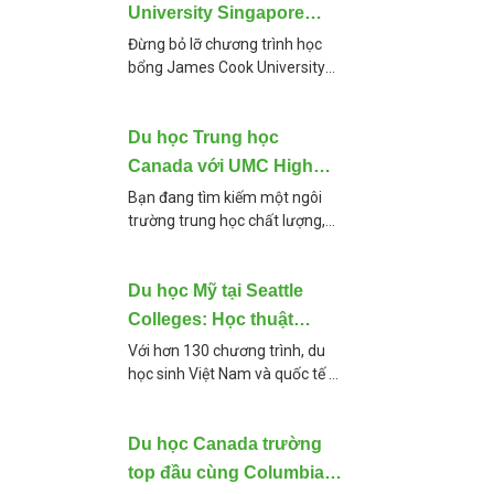
University Singapore
2025 lên đến 100% dành
Đừng bỏ lỡ chương trình học
bổng James Cook University
cho sinh viên Việt Nam
Singapore lên đến 100% học
phí cho kỳ nhập học tháng
9/2025! Cùng We1 Education
Du học Trung học
tìm hiểu chi tiết về
Canada với UMC High
School – Cơ hội vào Đại
Bạn đang tìm kiếm một ngôi
trường trung học chất lượng,
học Top Canada
học phí hợp lý tại Canada 🇨🇦
và có lộ trình chuyển tiếp chắc
chắn vào các đại học
Du học Mỹ tại Seattle
Colleges: Học thuật
vững, thực hành chuyên
Với hơn 130 chương trình, du
học sinh Việt Nam và quốc tế có
sâu ngành bạn thích
thể học hầu như mọi ngành
nghề khi du học Mỹ tại Seattle
Colleges. Về trường
Du học Canada trường
top đầu cùng Columbia