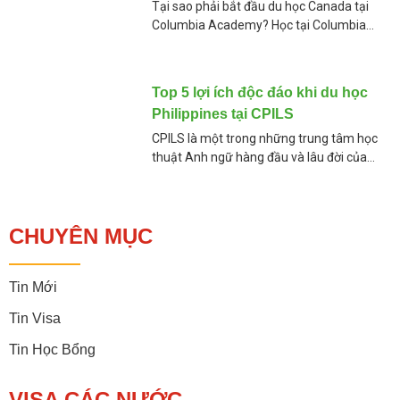
Tại sao phải bắt đầu du học Canada tại
Columbia Academy? Học tại Columbia
Academy có gì đặc biệt mà giúp học sinh
thành công ghi danh vào những ngôi
Top 5 lợi ích độc đáo khi du học
Philippines tại CPILS
CPILS là một trong những trung tâm học
thuật Anh ngữ hàng đầu và lâu đời của
quốc gia Philppines và thành phố Cebu. Với
phương pháp tiếp cận tiếng
CHUYÊN MỤC
Tin Mới
Tin Visa
Tin Học Bổng
VISA CÁC NƯỚC