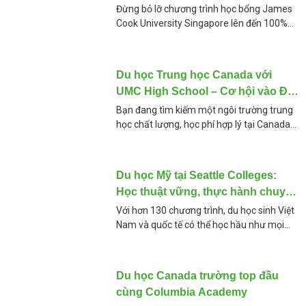
cho sinh viên Việt Nam
Đừng bỏ lỡ chương trình học bổng James
Cook University Singapore lên đến 100%
học phí cho kỳ nhập học tháng 9/2025!
Cùng We1 Education tìm hiểu chi tiết về
Du học Trung học Canada với
UMC High School – Cơ hội vào Đại
học Top Canada
Bạn đang tìm kiếm một ngôi trường trung
học chất lượng, học phí hợp lý tại Canada
🇨🇦 và có lộ trình chuyển tiếp chắc chắn
vào các đại học
Du học Mỹ tại Seattle Colleges:
Học thuật vững, thực hành chuyên
sâu ngành bạn thích
Với hơn 130 chương trình, du học sinh Việt
Nam và quốc tế có thể học hầu như mọi
ngành nghề khi du học Mỹ tại Seattle
Colleges. Về trường
Du học Canada trường top đầu
cùng Columbia Academy